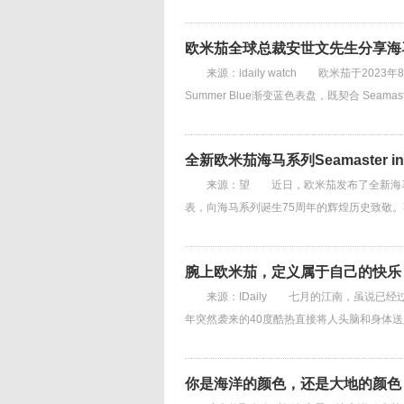
欧米茄全球总裁安世文先生分享海马系列 S
来源：idaily watch 欧米茄于2023年8月
Summer Blue渐变蓝色表盘，既契合 Se
全新欧米茄海马系列Seamaster i
来源：望 近日，欧米茄发布了全新海马系列Seam
表，向海马系列诞生75周年的辉煌历史致敬
腕上欧米茄，定义属于自己的快乐
来源：IDaily 七月的江南，虽说已经
年突然袭来的40度酷热直接将人头脑和身体
你是海洋的颜色，还是大地的颜色