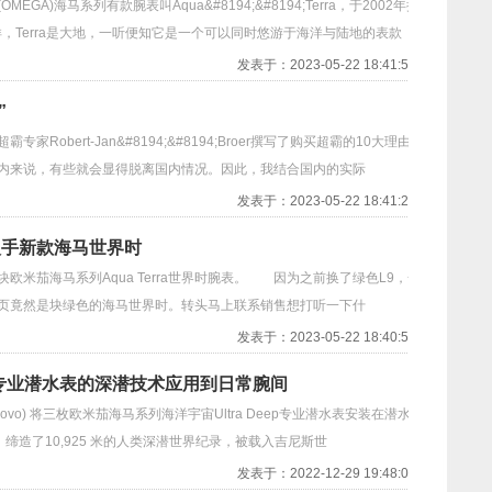
海马系列有款腕表叫Aqua&#8194;&#8194;Terra，于2002年推
洋，Terra是大地，一听便知它是一个可以同时悠游于海洋与陆地的表款
发表于：2023-05-22 18:41:51
”
obert-Jan&#8194;&#8194;Broer撰写了购买超霸的10大理由。
内来说，有些就会显得脱离国内情况。因此，我结合国内的实际
发表于：2023-05-22 18:41:24
入手新款海马世界时
茄海马系列Aqua Terra世界时腕表。 因为之前换了绿色L9，一
页竟然是块绿色的海马世界时。转头马上联系销售想打听一下什
发表于：2023-05-22 18:40:58
米茄将专业潜水表的深潜技术应用到日常腕间
escovo) 将三枚欧米茄海马系列海洋宇宙Ultra Deep专业潜水表安装在潜水舱
缔造了10,925 米的人类深潜世界纪录，被载入吉尼斯世
发表于：2022-12-29 19:48:06