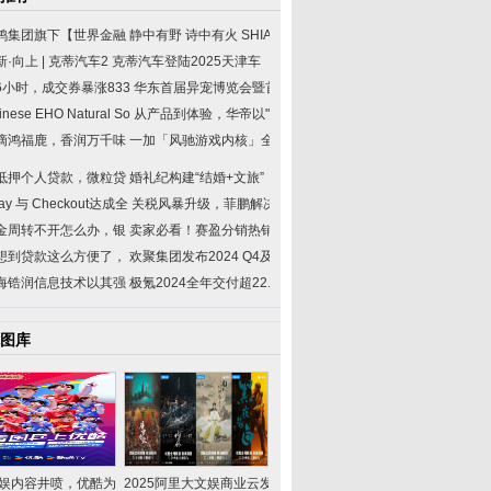
鸿集团旗下【世界金融
静中有野 诗中有火 SHIA
新·向上 | 克蒂汽车2
克蒂汽车登陆2025天津车
6小时，成交券暴涨833
华东首届异宠博览会暨首
inese EHO Natural So
从产品到体验，华帝以"
滴鸿福鹿，香润万千味
一加「风驰游戏内核」全
抵押个人贷款，微粒贷
婚礼纪构建“结婚+文旅”
ay 与 Checkout达成全
关税风暴升级，菲鹏解决
金周转不开怎么办，银
卖家必看！赛盈分销热销
想到贷款这么方便了，
欢聚集团发布2024 Q4及全
海锆润信息技术以其强
极氪2024全年交付超22.2
图库
娱内容井喷，优酷为品牌
2025阿里大文娱商业云发布|2