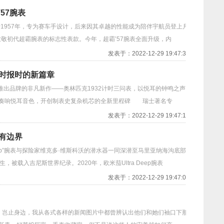
57腕表
1957年，专为赛车手设计，后来因其卓越的性能成为陪伴宇航员登上月
致敬初代超霸腕表的标志性表款。今年，超霸’57腕表全面升级，内
发表于：2022-12-29 19:47:34
时报时的新篇章
 推出品牌的非凡新作——奥林匹克1932计时三问表，以悦耳的钟鸣之声，
响悦耳音色，开创制表史复杂机芯的全新里程碑 瑞士著名专
发表于：2022-12-29 19:47:18
有边界
 Deep”腕表与探险家维克多·维斯科沃的潜水器一同深潜至马里亚纳海沟底部
，被载入吉尼斯世界纪录。2020年，欧米茄Ultra Deep腕表
发表于：2022-12-29 19:47:00
止身边，我从各式各样的新闻图片中都曾辨认出他们和她们袖口下那