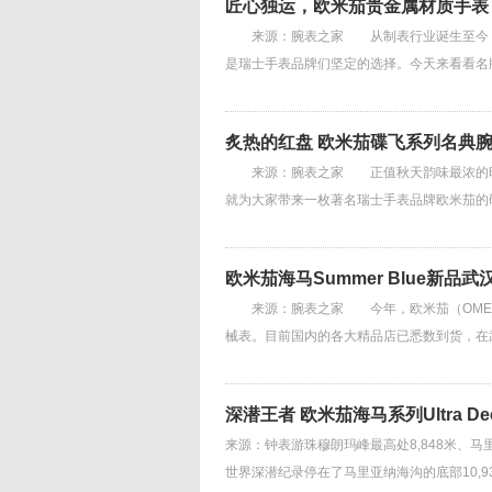
匠心独运，欧米茄贵金属材质手表
来源：腕表之家 从制表行业诞生至今，新
是瑞士手表品牌们坚定的选择。今天来看看名
炙热的红盘 欧米茄碟飞系列名典
来源：腕表之家 正值秋天韵味最浓的时节
就为大家带来一枚著名瑞士手表品牌欧米茄的
欧米茄海马Summer Blue新品
来源：腕表之家 今年，欧米茄（OMEGA）发布了
械表。目前国内的各大精品店已悉数到货，在
深潜王者 欧米茄海马系列Ultra De
来源：钟表游珠穆朗玛峰最高处8,848米、马
世界深潜纪录停在了马里亚纳海沟的底部10,935