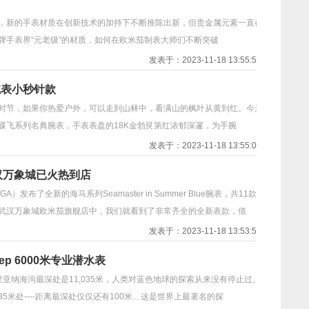
的手表材质在创新技术的加持下不断推陈出新，但贵金属元素一直都
牌手表界“元老级”的材质，如何在欧米茄制表大师们不断突破
发表于：2023-11-18 13:55:56
腕表小秒针款
，如果你热爱户外，可以走到山林中，看满山的枫叶从黄到红。今天
碟飞系列名典腕表，手表表盘的18K金勃艮第红浓郁深邃，为手腕
发表于：2023-11-18 13:55:04
武汉万象城已火热到店
全新的海马系列Seamaster in Summer Blue腕表，共11款机
武汉万象城欧米茄旗舰店中，我们就看到了非常齐全的全新表款，借
发表于：2023-11-18 13:53:50
ep 6000米专业潜水表
里亚纳海沟最深处是11,035米，人类对蓝色地球的探索从来没有停止过。
米处----距离最深处仅仅还有100米... 这是世界上最著名的探