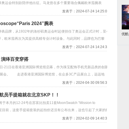
巴黎奥运会特别款陪伴他出征。马龙曾在多个重要场合佩戴欧米茄腕表
发表于：2024-07-24 14:25:01
ope“Paris 2024”腕表
表品牌，从1932年的洛杉矶奥运会时起便担任了奥运会正式计时，至今
优酷
在即，欧米茄再次为其提供高精专业计时设备。与此同时，品牌也为巴黎
发表于：2024-07-24 14:24:36
，演绎百变穿搭
日-21日在香港亚洲国际博览馆启幕，作为珠宝配饰手机壳新品类的创新
此次展会。 走进香港亚洲国际博览馆，在众多3C产品展台上，远远地
发表于：2024-04-30 09:56:38
航员手提箱就在北京SKP！！
2-24号在苏富比拍卖11套MoonSwatch “Mission to
但是截止至目前，这套手提箱套装的起拍价还没有公布出来，这也引起了大家的猜
发表于：2024-02-09 14:40:32