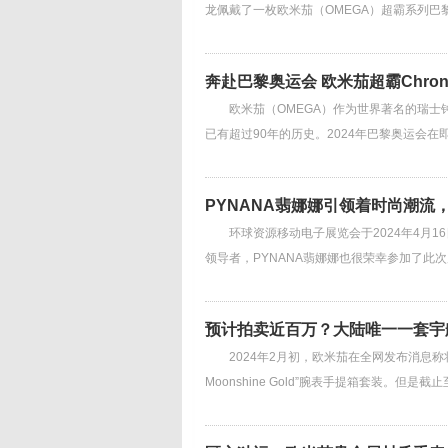
龙佩戴了一枚欧米茄（OMEGA）超霸系列
奔赴巴黎奥运会 欧米茄超霸Chronosc
欧米茄（OMEGA）作为世界著名的瑞士钟
已有超过90年的历史。2024年巴黎奥运会
PYNANA翡娜娜引领着时尚潮流
环球资源移动电子展览会于2024年4月16
领导者，PYNANA翡娜娜也很荣幸参加了
预计拍卖近百万？大陆唯一一套宇
2024年2月初，欧米茄在全网发布消息称将于本月的1
Moonshine Gold”腕表手提箱套装。