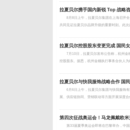
拉夏贝尔携手国内新锐 Top 战
8月8日上午，拉夏贝尔集团在上海召开全
共同见证拉夏贝尔品牌升级的重要时刻。此次
拉夏贝尔控股股东变更完成 国民
7月10日，拉夏贝尔发布公告称，杭州金
控股股东。据悉，杭州金穗执行事务合伙人
拉夏贝尔与快我服饰战略合作 国
6月6日上午，拉夏贝尔集团与快我服饰有
展、供应链协同、营销联动等方面开展深度
第四次征战奥运会！马龙佩戴欧米
第33届夏季奥运会即将在巴黎举办，中国