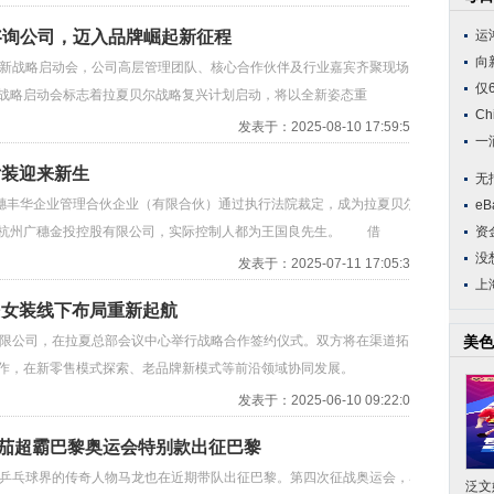
略咨询公司，迈入品牌崛起新征程
运
向
新战略启动会，公司高层管理团队、核心合作伙伴及行业嘉宾齐聚现场，
仅
战略启动会标志着拉夏贝尔战略复兴计划启动，将以全新姿态重
Ch
发表于：2025-08-10 17:59:59
一
女装迎来新生
无
穗丰华企业管理合伙企业（有限合伙）通过执行法院裁定，成为拉夏贝尔
eB
为杭州广穗金投控股有限公司，实际控制人都为王国良先生。 借
资
没
发表于：2025-07-11 17:05:30
上
民女装线下布局重新起航
限公司，在拉夏总部会议中心举行战略合作签约仪式。双方将在渠道拓
美色
合作，在新零售模式探索、老品牌新模式等前沿领域协同发展。
发表于：2025-06-10 09:22:07
茄超霸巴黎奥运会特别款出征巴黎
乒乓球界的传奇人物马龙也在近期带队出征巴黎。第四次征战奥运会，马
泛文