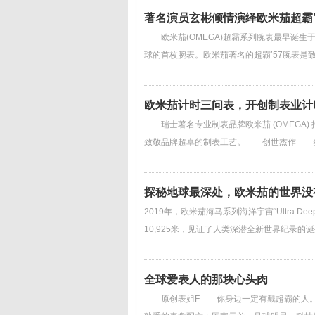
著名演员玄彬倾情演绎欧米茄超霸’
欧米茄(OMEGA)超霸系列腕表最早诞生于
球的首枚腕表。欧米茄著名的超霸’57腕表是
欧米茄计时三问表，开创制表业计
瑞士著名专业制表品牌欧米茄 (OMEGA)
致敬品牌超卓的制表工艺。 创世杰作 奏
探秘地球最深处，欧米茄的世界没
2019年，欧米茄海马系列海洋宇宙“Ultra
10,925米，见证了人类深潜全新世界纪录的诞生
全球爱表人的那块心头肉
原创表姐F 你身边一定有戴超霸的人。岂