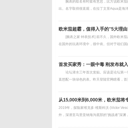
腕表的取名有时挺有意思，比方说欧米茄(OMEGA)
出。名字取得很直观，在拉丁文里Aqua是海
欧米茄超霸，值得入手的“5大理由
[腕表之家 钟表技术] 前不久，国外欧米茄超霸专家R
在国外的玩表环境中，很中肯。但对于咱们国
首发买家秀：一眼中毒 刚发布就
论坛潜水三年首次发贴。应该是论坛第一块欧米
直想配一块绿色的表。昨天登陆官网瞎看，首
从15,000米到6,000米，欧
2019年，探险家维克多·维斯科沃 (Victor V
外，深潜至马里亚纳海沟底部的“挑战者”深渊，