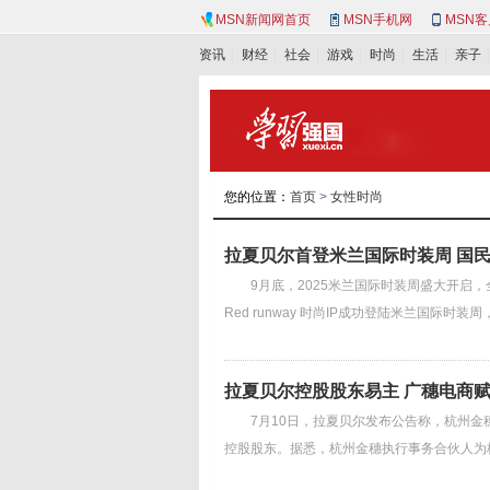
MSN新闻网首页
MSN手机网
MSN
资讯
财经
社会
游戏
时尚
生活
亲子
您的位置：
首页
>
女性时尚
拉夏贝尔首登米兰国际时装周 国
9月底，2025米兰国际时装周盛大开启，
Red runway 时尚IP成功登陆米兰国际时装
拉夏贝尔控股股东易主 广穗电商
7月10日，拉夏贝尔发布公告称，杭州金
控股股东。据悉，杭州金穗执行事务合伙人