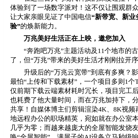
体验到了一场数字派对！这不仅让围观群众
让大家亲眼见证了中国电信
“新带宽、新业
验”
的焕新能力。
万兆美好生活正在上映，
邀您加入
“奔跑吧万兆”主题活动及11个地市的
了，但“万兆”带来的美好生活才刚刚拉开
升级后的“万兆云宽带”到底有多爽？影
最怕“上传和下载素材”，一个项目多则1个
仅前期下载云端素材耗时冗长，项目完工
也耗费了他大量时间，而在万兆加持下，
共享！自媒体博主们剪辑渲染4K、8K视
地远程办公的职场精英，宛如就在办公室
几乎为零；而越来越庞大的全屋智能发烧
唤“全屋智能”，满屋子的AI设备立马秒级