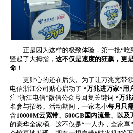
正是因为这样的极致体验，第一批“吃到
竖起了大拇指，
这不仅是速度的狂飙，更
命
！
更贴心的还在后头。为了让万兆宽带领
电信浙江公司贴心启动了
“万兆进万家”用
注“浙江电信”微信公众号回复关键词
“万兆
名参与招募。活动期间，一家老小
每月只需
含
10000M云宽带、500GB国内流量、以
的豪华全家桶。这不仅是“一人办，全家享