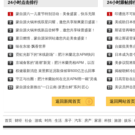
24小时点击排行
24小时跟帖排
蒙自源六一儿童节特别活动：美食盛宴，快乐无限
印遭批不可能
1
1
蒙自源火锅米线双星闪耀，邀您共享辣爽夏日盛宴！
美或助日本
2
2
蒙自源火锅米线新品尝鲜季，邀您共享味蕾盛宴！
斯诺登再曝
3
3
夏日燃情，蒙自源深圳站邀您共赴美食盛宴！
俄让斯诺登
4
4
味在东坡·飘香世界
台媒批美售台
5
5
霓虹光影下的“米线剧场”：肥汁米蘭北京APM快闪
日本成为首
6
6
京城食客的“港潮”新宠：肥汁米蘭亮相APM，以百
美参议院将
7
7
权健最新消息 束昱辉近况取保候审600亿怎么回事
揭秘朝鲜冷
8
8
守正与出圈：肥汁米蘭如何在北京APM用一碗“灵魂
日高官欲在
9
9
蒙自源全新推出“一口云南·滚烫出鲜”系列 匠心
美议员抨击
10
10
返回新闻首页
返回网站首
首页
财经
社会
游戏
时尚
生活
亲子
汽车
房产
家居
科技
旅游
娱乐