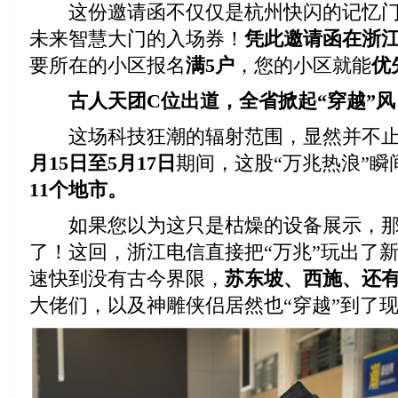
这份邀请函不仅仅是杭州快闪的记忆门
未来智慧大门的入场券！
凭此邀请函在浙
要所在的小区报名
满
5户
，您的小区就能
优
古人天团C位出道，全省掀起“穿越”风
这场科技狂潮的辐射范围，显然并不止
月15日至5月17日
期间，这股“万兆热浪”
11个地市
。
如果您以为这只是枯燥的设备展示，那
了！这回，浙江电信直接把“万兆”玩出了
速快到没有古今界限，
苏东坡、西施、还
大佬们，以及神雕侠侣居然也“穿越”到了