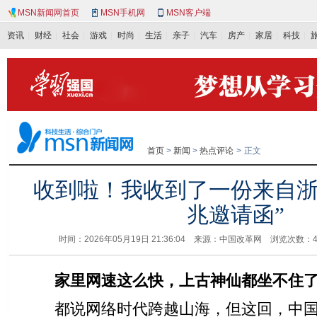
MSN新闻网首页
MSN手机网
MSN客户端
资讯
财经
社会
游戏
时尚
生活
亲子
汽车
房产
家居
科技
首页
>
新闻
>
热点评论
>
正文
收到啦！我收到了一份来自浙
兆邀请函”
时间：2026年05月19日 21:36:04 来源：中国改革网 浏览次数：
家里网速这么快，上古神仙都坐不住
都说网络时代跨越山海，但这回，中国