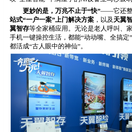
更妙的是，
万兆不止
于
“快”
——它还
站式
“一户一案”上门解决方案
，以及
天翼
翼智存
等全家桶应用。无论是老人呼叫、家
手机一键操控生活，都能“动动嘴、全搞定
都活成“古人眼中的神仙”。