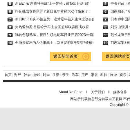
新日幻乐“新物种潮驾”上手体验：酣畅出行到飞起
中央财政下拨
5
5
抖音挑战赛将霸屏？新日兔年营销大动作赢麻了！
国家知识产
6
6
新日K5 3.0获36氪点赞，这才是年轻人座驾应该有的
日本称中国
7
7
为热爱加冕 首届哈弗车主全国篮球联赛圆满收官
刘云山强调
8
8
玩转色彩风暴，新日引领电动车行业开启2023年领跑
范长龙近日
9
9
全场景碾压的六边形战士，新日梦想6与梦想7硬核登
刘志军案8
10
10
返回新闻首页
返回网站首
首页
财经
社会
游戏
时尚
生活
亲子
汽车
房产
家居
科技
旅游
娱乐
About NetEase ‖
关于我们
‖
媒体合作
网站所刊载信息部分转载自互联网,不
Copyright © 