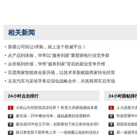
相关新闻
新疆公司转让/求购，就上这个权威平台！​
从产品到体验，华帝以"服务到家"重塑厨电行业竞争新
从价格到价值，华帝“服务到家”背后的厨业竞争升维
百度商家智能体全新升级，以技术革新赋能商家转化经营
京东汽车与采埃孚售后深化战略合作，共筑商用车后市场
24小时点击排行
24小时跟帖排
火焰山为何惊现清凉结界？ 欧普大风硬核挑战来袭
人大函复代
1
1
蒙自源：25年餐饮传奇，越战越勇的深度解码
民政部重申
2
2
蒙自源25年屹立不倒：创新驱动下的云南米线全球化
我国首批舰
3
3
新日梦想双子星即将上市：一场颠覆认知的科技狂欢
新一届领导层
4
4