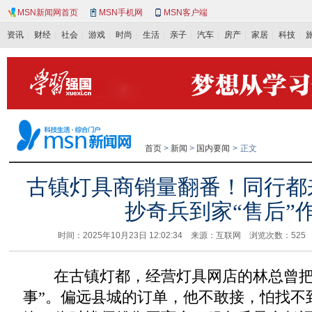
MSN新闻网首页
MSN手机网
MSN客户端
资讯
财经
社会
游戏
时尚
生活
亲子
汽车
房产
家居
科技
首页
>
新闻
>
国内要闻
>
正文
古镇灯具商销量翻番！同行都
抄奇兵到家“售后”
时间：2025年10月23日 12:02:34 来源：互联网 浏览次数：
52
在古镇灯都，经营灯具网店的林总曾把
事”。偏远县城的订单，他不敢接，怕找不