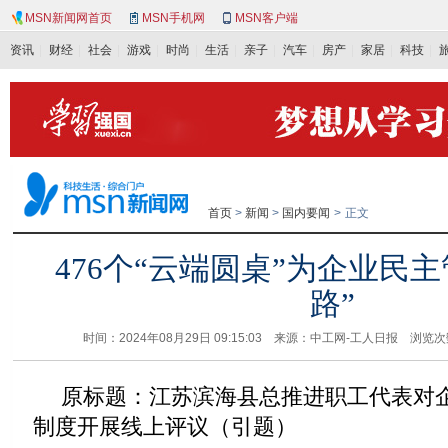
MSN新闻网首页
MSN手机网
MSN客户端
资讯
财经
社会
游戏
时尚
生活
亲子
汽车
房产
家居
科技
首页
>
新闻
>
国内要闻
>
正文
476个“云端圆桌”为企业民
路”
时间：2024年08月29日 09:15:03 来源：中工网-工人日报 浏览
原标题：江苏滨海县总推进职工代表对
制度开展线上评议（引题）