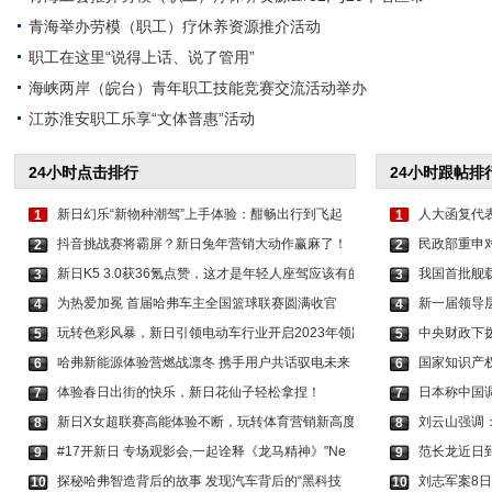
青海举办劳模（职工）疗休养资源推介活动
职工在这里“说得上话、说了管用”
海峡两岸（皖台）青年职工技能竞赛交流活动举办
江苏淮安职工乐享“文体普惠”活动
24小时点击排行
24小时跟帖排
新日幻乐“新物种潮驾”上手体验：酣畅出行到飞起
人大函复代
1
1
抖音挑战赛将霸屏？新日兔年营销大动作赢麻了！
民政部重申
2
2
新日K5 3.0获36氪点赞，这才是年轻人座驾应该有的
我国首批舰
3
3
为热爱加冕 首届哈弗车主全国篮球联赛圆满收官
新一届领导层
4
4
玩转色彩风暴，新日引领电动车行业开启2023年领跑
中央财政下拨
5
5
哈弗新能源体验营燃战凛冬 携手用户共话驭电未来
国家知识产
6
6
体验春日出街的快乐，新日花仙子轻松拿捏！
日本称中国
7
7
新日X女超联赛高能体验不断，玩转体育营销新高度
刘云山强调
8
8
#17开新日 专场观影会,一起诠释《龙马精神》"Ne
范长龙近日
9
9
探秘哈弗智造背后的故事 发现汽车背后的“黑科技
刘志军案8
10
10